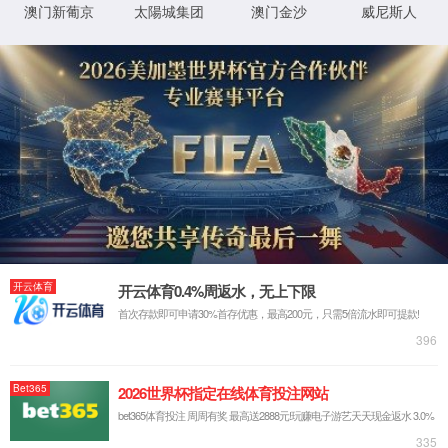
1488威尼斯埃塞俄比亚亚索二标公路项
目沥青试验段摊铺顺利完成
时间：2026-03-27
750
3月24日，艳阳高照，晴空万里。在摊铺
设备的阵阵轰鸣声中，1488威尼斯埃塞俄比亚