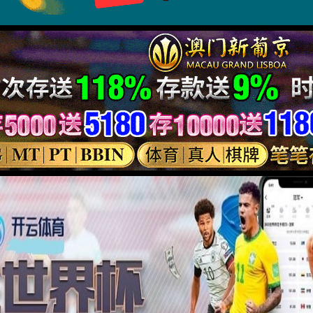
公楼、COLOHO卖场、COLOHO酒店租赁结果公
业股份有限公司肯尼亚吉利马尼办公楼公开招租公告