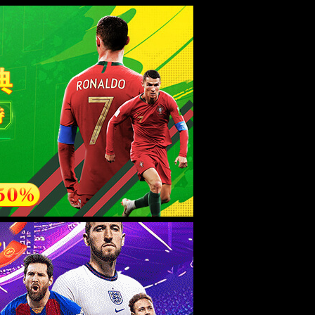
中文
/
EN
8威尼斯（000797.SZ） 今日股份：
变化：
%
8威尼斯党建
投资者关系
人力资源
公示公告