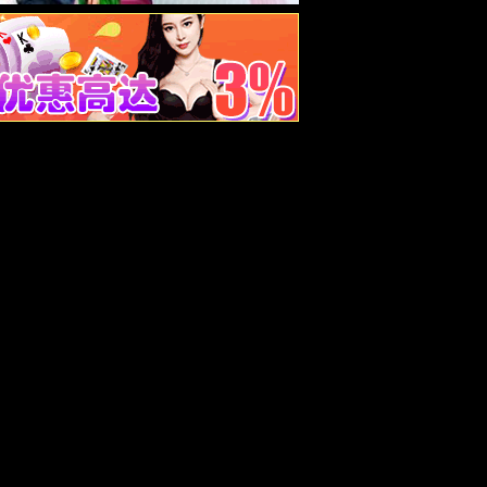
公告
公告