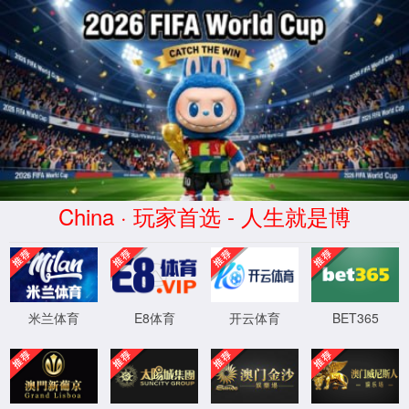
中国·1488威尼斯(股份有限公司)-官方网站